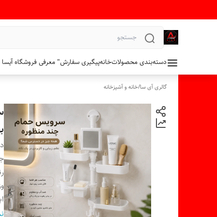
دسته‌بندی محصولات
خانه
پیگیری سفارش
" معرفی فروشگاه آیسا 
گالری آی سا
/
خانه و آشپزخانه
ب
دس
ج
ر
وز
اب
اب
نم