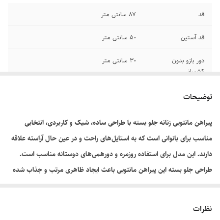
قد
۸۷ سانتی متر
قد آستین
۵۰ سانتی متر
دور بازو بدون
۳۰ سانتی متر
کشسانی
دور کمر بدون
۷۶ سانتی متر
توضیحات
کشسانی
پیراهن مانتویی زنانه جلو بسته با طراحی ساده، شیک و کاربردی، انتخابی
جنس
مواد مصنوعی/ کشی
مناسب برای بانوانی است که به استایل‌های راحت و در عین حال آراسته علاقه
مناسب
سایز ۳۶ تا ۴۰
دارند. این مدل برای استفاده روزمره و دورهمی‌های دوستانه مناسب است.
طراحی جلو بسته این پیراهن مانتویی باعث ایجاد ظاهری مرتب و جذاب شده
رنگ
سرمه ای
است. این محصول به صورت استوک در حد نو عرضه می‌شود و از نظر کیفیت و
ظاهر در وضعیت بسیار مطلوبی قرار دارد.
نظرات
ویژگی‌های محصول