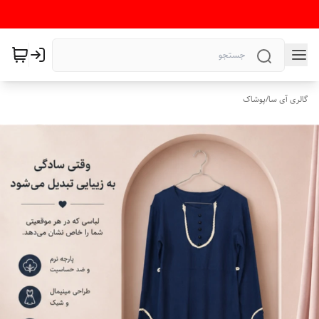
گالری آی سا
/
پوشاک