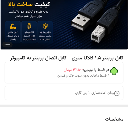
کابل پرینتر USB 1.5 متری _ کابل اتصال پرینتر به کامپیوتر
هر قسط با ترب‌پی:
۴۲٬۵۰۰
تومان
۴ قسط ماهانه. بدون سود، چک و ضامن.
زمان آماده‌سازی
2
روز کاری
مشخصات