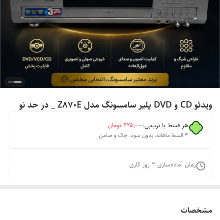
ویدئو CD و DVD پلیر سامسونگ مدل Z870E _ در حد نو
هر قسط با ترب‌پی:
۶۲۵٬۰۰۰
تومان
۴ قسط ماهانه. بدون سود، چک و ضامن.
زمان آماده‌سازی
2
روز کاری
مشخصات