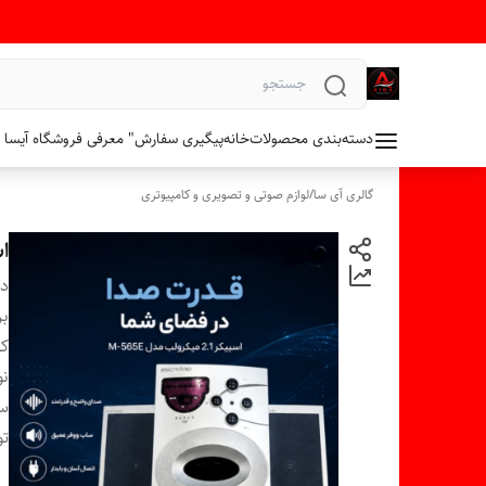
دسته‌بندی محصولات
خانه
پیگیری سفارش
" معرفی فروشگاه آیسا 
گالری آی سا
/
لوازم صوتی و تصویری و کامپیوتری
اسپ
دس
بر
کن
نو
سا
ت