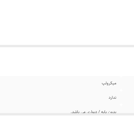
میکرولپ
ندارد
بدون پایه / دیواری می باشد.
سیستم صوتی 3 تکه شامل ساب‌ووفر و دو اسپیکر/ مناسب کامپیو
بازی/ استوک