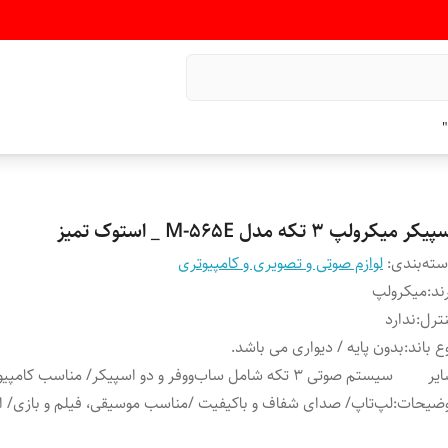
"
یکر میکرولپ 3 تکه مدل M-565E _ استوک تمیز
ته‌بندی
:
لوازم صوتی و تصویری و کامپیوتری
ند
:
میکرولپ
ترل
:
ندارد
ع باند
:
بدون پایه / دیواری می باشد.
یر
سیستم صوتی 3 تکه شامل ساب‌ووفر و دو اسپیکر/ مناسب کامپیو
وضیحات
:
لپ‌تاپ/ صدای شفاف و باکیفیت /مناسب موسیقی، فیلم و بازی/ 