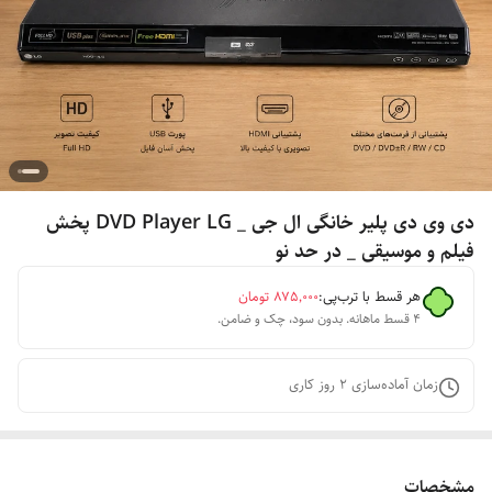
دی وی دی پلیر خانگی ال جی _ DVD Player LG پخش
فیلم و موسیقی _ در حد نو
هر قسط با ترب‌پی:
۸۷۵٬۰۰۰
تومان
۴ قسط ماهانه. بدون سود، چک و ضامن.
زمان آماده‌سازی
2
روز کاری
مشخصات