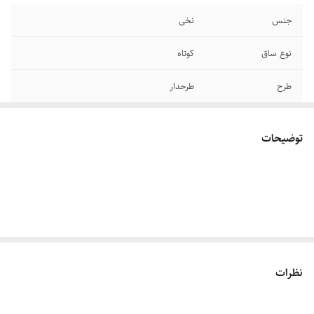
جنس
نخی
نوع ساق
کوتاه
طرح
طرحدار
ضخامت
نازک
توضیحات
رنگ
مشکی
تعداد کالا در بسته
2 جفت
سایز
فری سایز مناسب ۳۷ تا ۴۱
نظرات