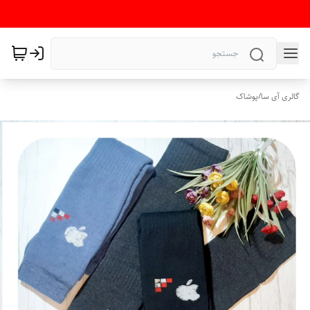
گالری آی سا
/
پوشاک