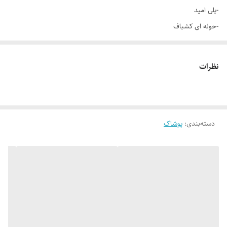
-پلی امید
-حوله ای کشباف
طرح: اپل
نظرات
نگهداری : شستشو با اب سرد و به صورت دستی
مناسب: پاهای لاغر اندام
دسته‌بندی
:
پوشاک
سایز ساق بدن کشسانی
طول ساق : 50 سانت
عرض ساق : 10 سانت
دور مچ : 17 سانت
دور قسمت بالا : 20 سانت
سایز ساق با کشسانی