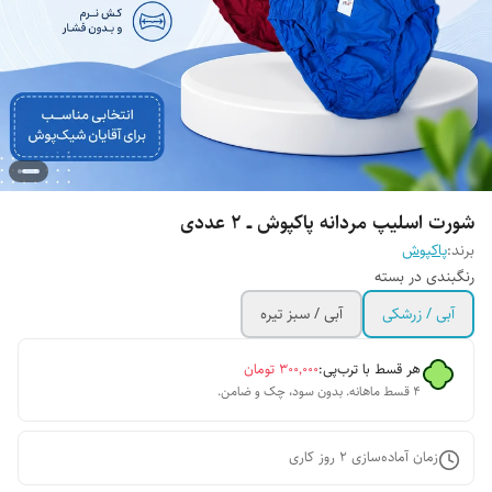
شورت اسلیپ مردانه پاکپوش ــ ۲ عددی
برند:
پاکپوش
رنگبندی در بسته
آبی / زرشکی
آبی / سبز تیره
هر قسط با ترب‌پی:
۳۰۰٬۰۰۰
تومان
۴ قسط ماهانه. بدون سود، چک و ضامن.
زمان آماده‌سازی
2
روز کاری