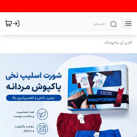
گالری آی سا
/
پوشاک