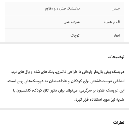
جنس
پلاستیک فشرده و مقاوم
اقلام همراه
شیشه شیر
ابعاد
کوچک
مناسب
۳+ سال
توضیحات
رنگ
نارنجی
عروسک پونی یال‌دار وارداتی با طراحی فانتزی، رنگ‌های شاد و یال‌های نرم،
باتری خور
❌️
انتخابی دوست‌داشتنی برای کودکان و علاقه‌مندان به عروسک‌های پونی است.
این عروسک علاوه بر سرگرمی، می‌تواند برای دکور اتاق کودک، کلکسیون یا
هدیه نیز مورد استفاده قرار گیرد.
طراحی زیبا، کیفیت ساخت مناسب و جزئیات جذاب این محصول، آن را به
گزینه‌ای محبوب برای بازی‌های تخیلی کودکان تبدیل کرده است.
نظرات