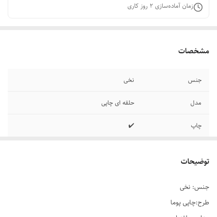
زمان آماده‌سازی
2
روز کاری
مشخصات
جنس
نخی
مدل
حلقه ای چاپی
چاپ
✔️
سایزبندی
✔️
توضیحات
جنس: نخی
طرح:چاپی پوما