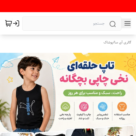
گالری آی سا
/
پوشاک