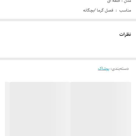
مدل : حلقه ای
مناسب : فصل گرما /بچگانه
سایز: small.medium
نظرات
سایزبندی دقیق (small):
دور حلقه استین ۳۲ سانت
قد : ۴۹ سانت
دسته‌بندی
:
سایزبندی دقیق (medium):
پوشاک
دور حلقه استین ؛ ۳۴ سانت
قد : ۵۴ سانت