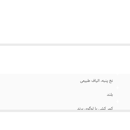
نگ
:
سفید
داد در بسته
:
۳ عدد
نخ پنبه، الیاف طبیعی
بلند
کمر کشی با لوگوی برند
ساده