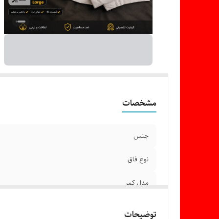
ر
تع
مشخصات
جنس
نوع فاق
مدل کمر
طرح
توضیحات