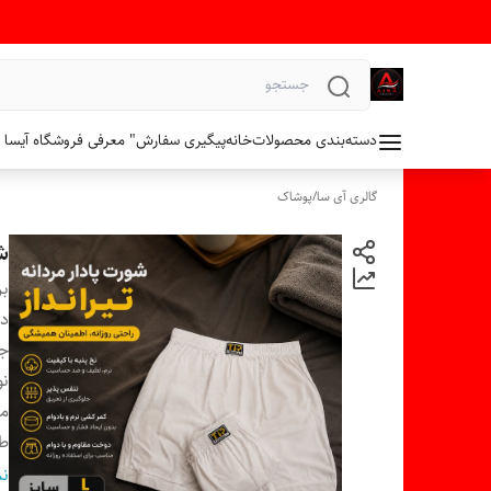
دسته‌بندی محصولات
خانه
پیگیری سفارش
" معرفی فروشگاه آیسا 
گالری آی سا
/
پوشاک
شو
بر
دس
ج
نو
مد
ط
س
نم