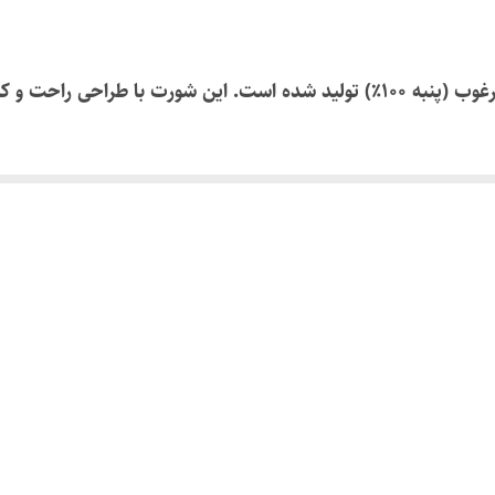
L
سفید
شورت پادار نخی تیرانداز از جنس پارچه نخی مرغوب (پنبه ۱۰۰٪) تولید شده است. ای
۳ عدد
ر