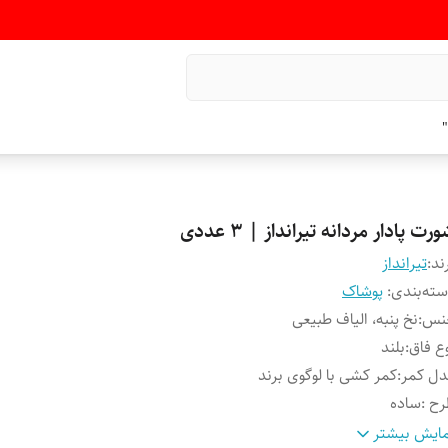
"
رت پادار مردانه تیرانداز | ۳ عددی
ند:
تیرانداز
ته‌بندی
:
پوشاک
نس
:
نخ پنبه، الیاف طبیعی
ع فاق
:
بلند
ل کمر
:
کمر کشی با لوگوی برند
رح
:
ساده
ایز
:
L
ایش بیشتر