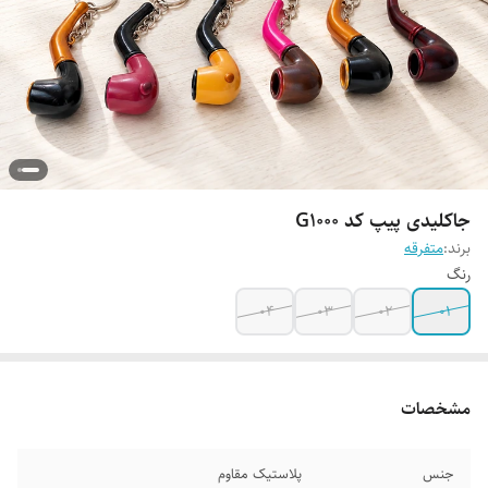
جاکلیدی پیپ کد G1000
برند:
متفرقه
رنگ
04
03
02
01
مشخصات
جنس
پلاستیک مقاوم