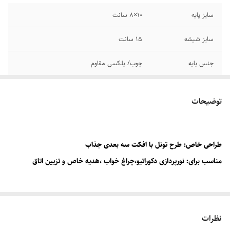
سایز پایه
۱۰×۸ سانت
سایز شیشه
۱۵ سانت
جنس پایه
چوب/ پلکسی مقاوم
منبع تغدیه
آداپتور برق یا پورت یو اس بی
توضیحات
طراحی خاص: طرح تونل با افکت سه بعدی جذاب
مناسب برای: نورپردازی دکوراتیو،چراغ خواب ،هدیه خاص و تزیین اتاق
با این آباژور شیک ،زیبایی و جذابیت را به فضای خود اضافه کنید.
نظرات