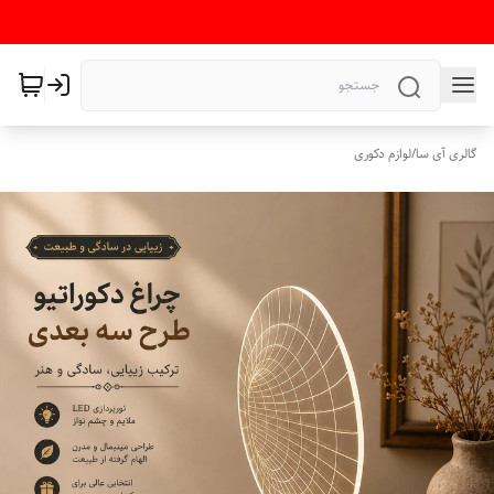
گالری آی سا
/
لوازم دکوری