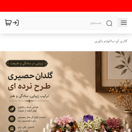
گالری آی سا
/
لوازم دکوری