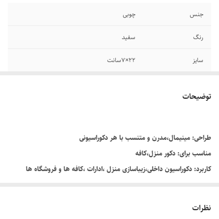
جنس
چوبی
رنگ
سفید
سایز
۲۲×۷سانت
توضیحات
طراحی: مینیمال،مدرن و متنسب با هر دکوراسیونی
مناسب برای: دکور منزل،کافه
کاربرد: دکوراسیون داخلی،زیباسازی منزل ،ادارات ،کافه ها و فروشگاه ها
!
با این استند شیک،فضایی دلنشین و سبز را در خانه خود تجربه کنید
نظرات