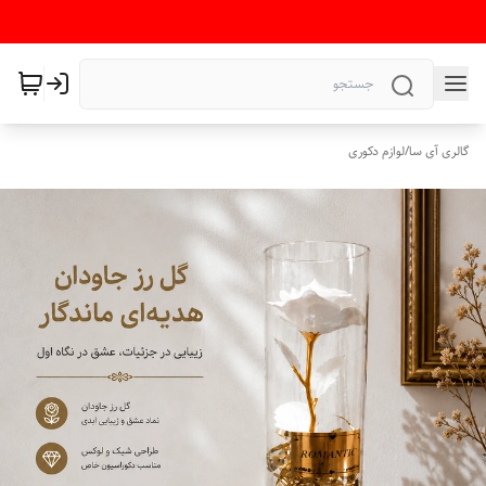
گالری آی سا
/
لوازم دکوری