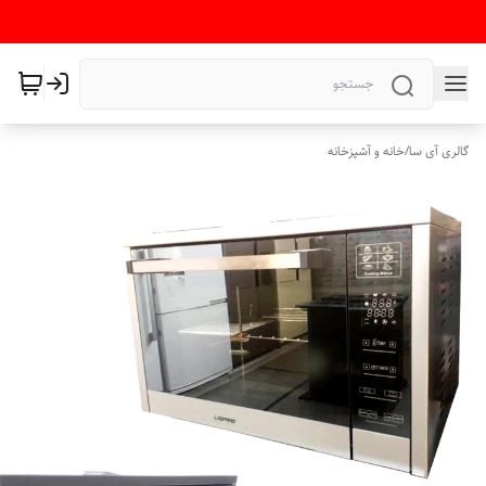
گالری آی سا
/
خانه و آشپزخانه