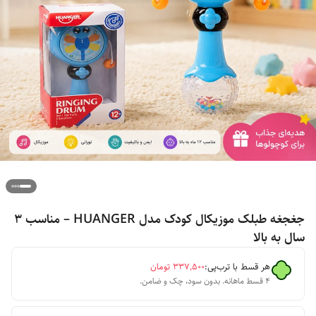
جغجغه طبلک موزیکال کودک مدل HUANGER – مناسب ۳
سال به بالا
هر قسط با ترب‌پی:
۳۳۷٬۵۰۰
تومان
۴ قسط ماهانه. بدون سود، چک و ضامن.