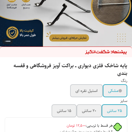
پایه شاخک فلزی دیواری ــ براکت آویز فروشگاهی و قفسه
بندی
رنگ
مشکی
استیل نقره ای
سایز
25 سانتی
20 سانتی
15 سانتی
هر قسط با ترب‌پی:
۱۲٬۵۰۰
تومان
۴ قسط ماهانه. بدون سود، چک و ضامن.