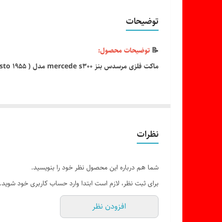
برند
توضیحات
مقیاس
📝
توضیحات محصول:
ماکت فلزی مرسدس بنز mercede s300 مدل ( 1955 maisto) با طراحی کلاسیک و جزئیات دقیق، مناسب برای کلکسیون‌داران و علاقه‌مندان به خودروهای قدیمی است.
ویژگی ها:
. برند :maisto
.مقیاس 1/18
نظرات
.2 درب بازشو+ درب موتور و درب صندوق
.ساخت چین طراحی شده اروپا
شما هم درباره این محصول نظر خود را بنویسید.
برای ثبت نظر، لازم است ابتدا وارد حساب کاربری خود شوید.
افزودن نظر