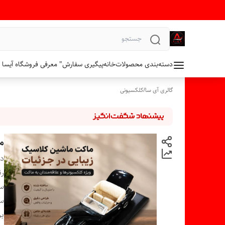
دسته‌بندی محصولات
خانه
پیگیری سفارش
" معرفی فروشگاه آیسا 
گالری آی سا
/
کلکسیونی
ما
دس
ر
سا
س
بر