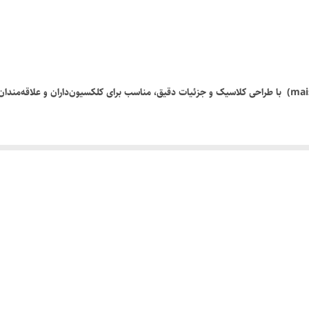
مایستو
۱:۱۸