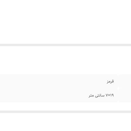
قرمز
۱۹×۷ سانتی متر