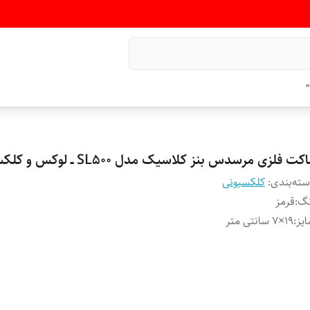
"
کت فلزی مرسدس بنز کلاسیک مدل SL500 ــ لوکس و کلکسیونی
ته‌بندی
:
کلکسیونی
نگ
:
قرمز
یز
:
۱۹×۷ سانتی متر