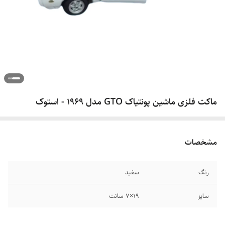
ماکت فلزی ماشین پونتیاک GTO مدل 1969 - استوک
مشخصات
رنگ
سفید
سایز
19×7 سانت