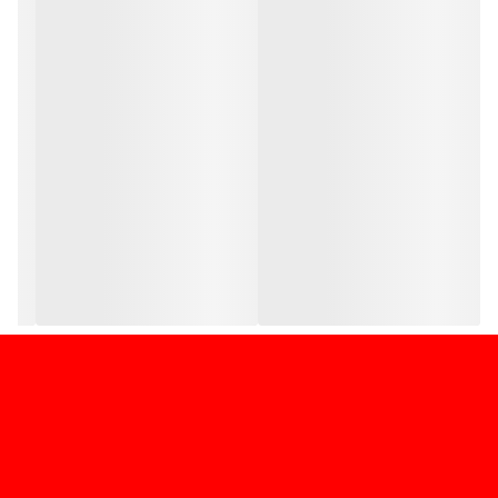
ویژگی ها:
. برند: ویلی ( welly_25501 )
. مقیاس: ۱/۲۴
. ۲ درب + درب موتور بازشو