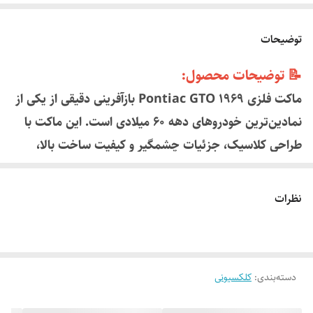
توضیحات
📝 توضیحات محصول:
ماکت فلزی Pontiac GTO 1969 بازآفرینی دقیقی از یکی از
نمادین‌ترین خودروهای دهه ۶۰ میلادی است. این ماکت با
طراحی کلاسیک، جزئیات چشمگیر و کیفیت ساخت بالا،
انتخابی مناسب برای کلکسیون‌داران و علاقه‌مندان به
خودروهای کلاسیک آمریکایی است.
نظرات
جنس بدنه این ماکت از فلز دایکست (Die-Cast) بوده و در
بخش‌هایی از قطعات پلاستیکی مقاوم و با جزئیات بالا
استفاده شده است. چرخ‌های متحرک، درب‌های بازشو و
دسته‌بندی
:
کلکسیونی
رنگ‌آمیزی واقع‌گرایانه از ویژگی‌های برجسته آن هس
تند.