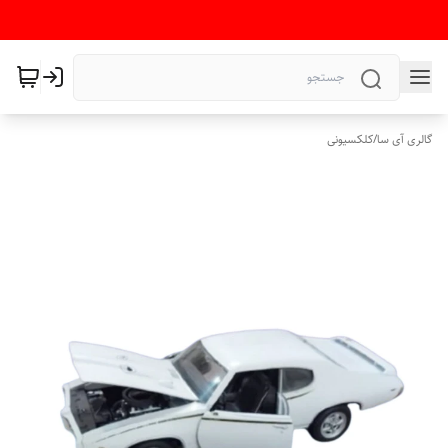
گالری آی سا
/
کلکسیونی