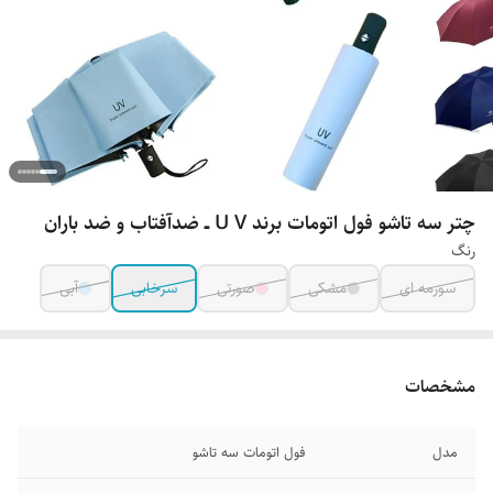
چتر سه تاشو فول اتومات برند U V ــ ضدآفتاب و ضد باران
رنگ
سورمه ای
مشکی
صورتی
سرخابی
آبی
مشخصات
مدل
فول اتومات سه تاشو