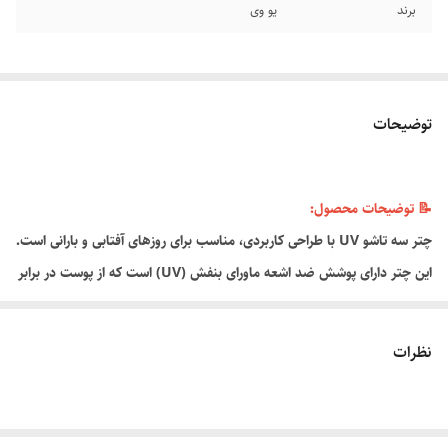
برند
یو وی
توضیحات
📝 توضیحات محصول:
چتر سه تاشو UV با طراحی کاربردی، مناسب برای روزهای آفتابی و بارانی است.
این چتر دارای پوشش ضد اشعه ماورای بنفش (UV) است که از پوست در برابر
نور خورشید محافظت می‌کند. طراحی جمع‌وجور آن باعث می‌شود به‌راحتی در
کیف یا کوله‌پشتی جای گیرد و همیشه همراهتان باشد.
نظرات
ویژگی ها :
نوع چتر: سه‌تاشو
ویژگی اصلی: محافظ در برابر اشعه UV