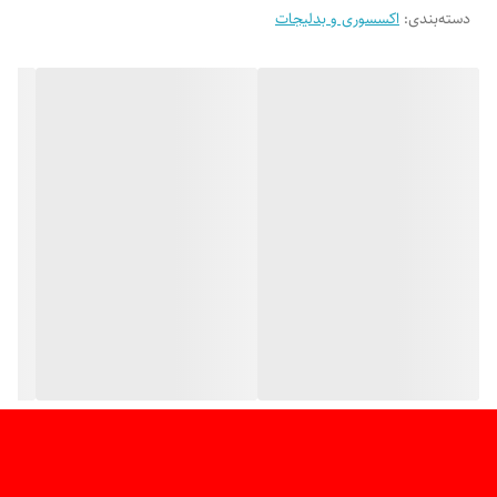
دسته‌بندی
:
کاربرد: ضدآفتاب و ضدباران
اکسسوری و بدلیجات
جنس اسکلت: فلزی مستحکم
جنس پارچه: مقاوم در برابر نفوذ آب و نور
دسته: خوش‌دست با بند نگهدارنده
حمل‌پذیری: بسیار سبک و قابل‌حمل