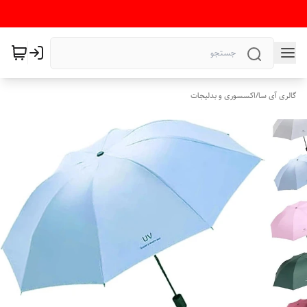
گالری آی سا
/
اکسسوری و بدلیجات