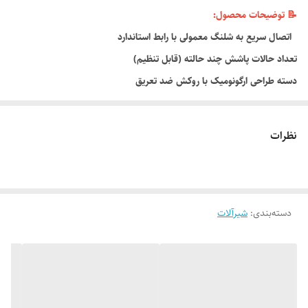
📝 توضیحات محصول:
اتصال سریع به شلنگ معمولی با رابط استاندارد
تعداد حالات پاشش چند حالته (قابل تنظیم)
دسته طراحی ارگونومیک با روکش ضد تعریق
سایر ویژگی‌ها:
– نصب آسان
نظرات
– سبک و بادوام
– مناسب شلنگ‌های معمولی
– قابل استفاده در حیاط، باغچه، شستشوی خودرو
دسته‌بندی
:
شیرآلات