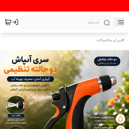
گالری آی سا
/
شیرآلات