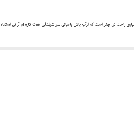
آن را خوب محکم کنید تا نشتی نداشته باشد. به وسیله این محصول می توانید با انوا
 را با يک بست به دنباله آب پاش محکم کنيد تا در حين کار شیلنگ به دلیل فشار آ
فشار و برگشتن دستگيره به جاي خود جريان آب متوقف مي شود. دقت داشته باشید که د