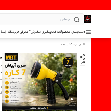
دسته‌بندی محصولات
خانه
پیگیری سفارش
" معرفی فروشگاه آیسا 
گالری آی سا
/
شیرآلات
سری
دس
ج
ط
وز
اب