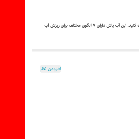
اگر چنانچه دارای حیاط، باغچه و گل و گیاه می باشید، برای آبیاری راحت تر، بهتر است که ازآب پاش باغبانی سر شیلنگی هفت کاره ام آر تی استفاده کنید. این آب پاش دارای 7 الگوی مختلف برای ریزش آب
تفاوت این هفت الگو در نوع پاشش آب می باشد و دارای یک قسمت جداگانه برای اتصال شیلنگ می باشد و به وسیله یک واشر با کیفیت آب بندی می شود. سر آبپاش ۷ کاره ام آر تی MRTدارای کیفیت
ع مختلف پاشیدن آب گیاهان خود را آبیاری کنید و یا حیاط
ب از آب پاش جدا نشود. سپس دستگيره پلاستيکي را فشار
افزودن نظر
ر پايان کار حتما شير آب را ببنديد تا فشار آب به شلنگ