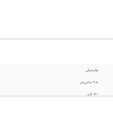
پلاستیکی
۹.۵ سانتی‌متر
۱۳۰ گرم
15×13×16 سانتیمتر