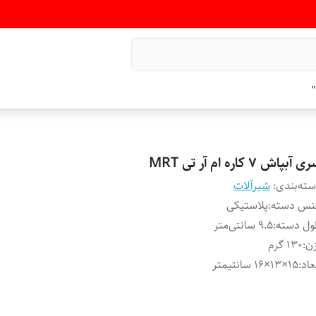
"
 آبپاش ۷ کاره ام آر تی MRT
ته‌بندی
:
شیرآلات
نس دسته
:
پلاستیکی
ول دسته
:
۹.۵ سانتی‌متر
ن
:
۱۳۰ گرم
عاد
:
15×13×16 سانتیمتر