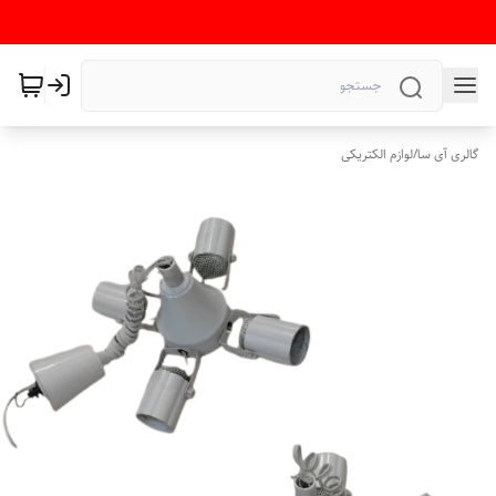
گالری آی سا
/
لوازم الکتریکی