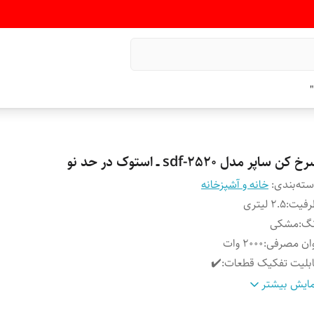
"
 کن ساپر مدل sdf-2520 ــ استوک در حد نو
ته‌بندی
:
خانه و آشپزخانه
رفیت
:
۲.۵ لیتری
نگ
:
مشکی
ان مصرفی
:
۲۰۰۰ وات
بلیت تفکیک قطعات
:
✔️
ستم قطع کن خودکار
:
❌️
ایش بیشتر
لتر قابل تعویض
:
❌️