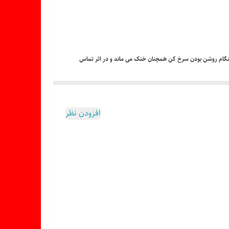
 است. بدنه دستگاه هنگام روشن بودن سرخ کن همچنان خنک می ماند و در اثر تماس
ند و موجب تمیز ماندن فضای آشپزخانه می شود.
 مواد نظارت داشت.
افزودن نظر