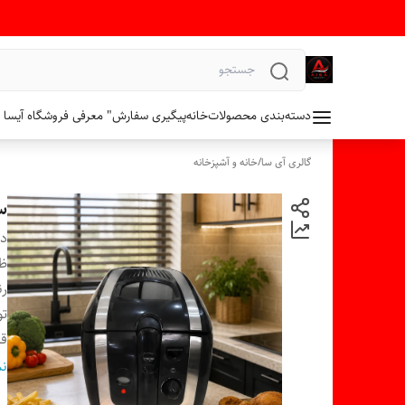
دسته‌بندی محصولات
خانه
پیگیری سفارش
" معرفی فروشگاه آیسا 
گالری آی سا
/
خانه و آشپزخانه
سرخ
دس
ظ
ر
تو
قا
سی
نم
فی