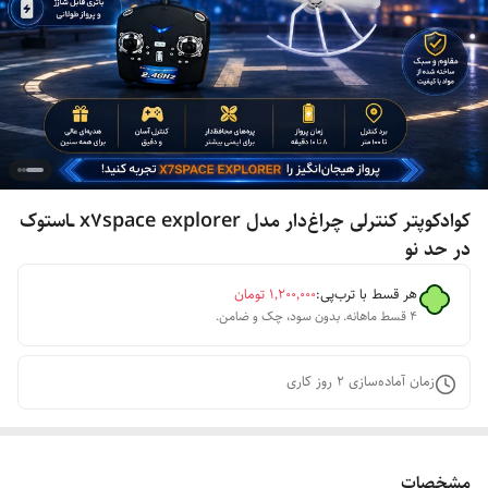
کوادکوپتر کنترلی چراغ‌دار مدل x7space explorer ــاستوک
در حد نو
هر قسط با ترب‌پی:
۱٬۲۰۰٬۰۰۰
تومان
۴ قسط ماهانه. بدون سود، چک و ضامن.
زمان آماده‌سازی
2
روز کاری
مشخصات