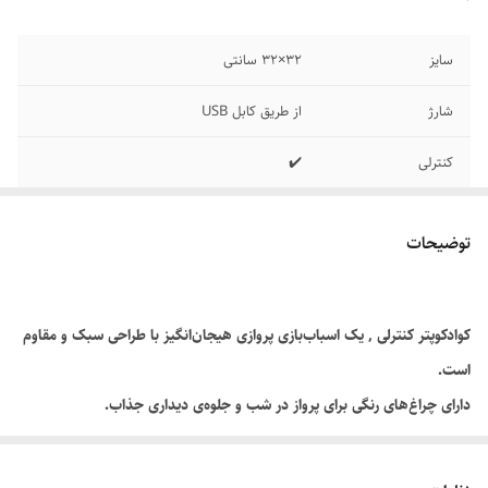
سایز
32×32 سانتی
شارژ
از طریق کابل USB
کنترلی
✔️
قابلیت نصب دوربین
✔️
توضیحات
چراغدار
✔️
کوادکوپتر کنترلی , یک اسباب‌بازی پروازی هیجان‌انگیز با طراحی سبک و مقاوم
است.
دارای چراغ‌های رنگی برای پرواز در شب و جلوه‌ی دیداری جذاب.
مجهز به کنترل از راه دور با قابلیت تنظیم حرکت به جهات مختلف.