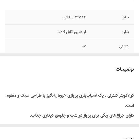
سایز
32×32 سانتی
شارژ
از طریق کابل USB
کنترلی
✔️
قابلیت نصب دوربین
✔️
توضیحات
چراغدار
✔️
کوادکوپتر کنترلی , یک اسباب‌بازی پروازی هیجان‌انگیز با طراحی سبک و مقاوم
است.
دارای چراغ‌های رنگی برای پرواز در شب و جلوه‌ی دیداری جذاب.
مجهز به کنترل از راه دور با قابلیت تنظیم حرکت به جهات مختلف.