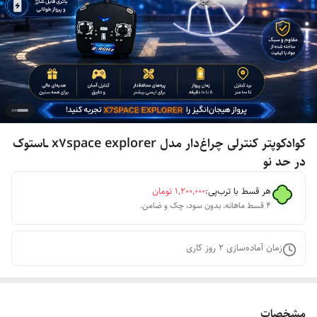
کوادکوپتر کنترلی چراغ‌دار مدل x7space explorer ــاستوک
در حد نو
هر قسط با ترب‌پی:
۱٬۲۰۰٬۰۰۰
تومان
۴ قسط ماهانه. بدون سود، چک و ضامن.
زمان آماده‌سازی
2
روز کاری
مشخصات