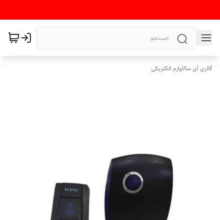
گالری آی سا
/
لوازم الکتریکی