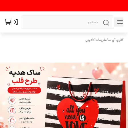
گالری آی سا
/
ملزومات کادویی