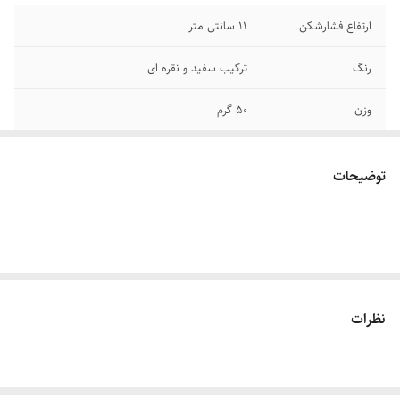
ارتفاع فشارشکن
۱۱ سانتی متر
رنگ
ترکیب سفید و نقره ای
وزن
۵۰ گرم
مناسب
شیرآلات
توضیحات
سایر توضیحات
فشارشکن با قابلیت چرخش و صرفه جویی در
مصرف آب قابل نصب بر روی شیر آب
نظرات