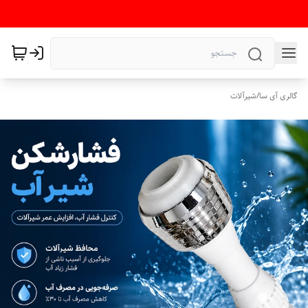
گالری آی سا
/
شیرآلات