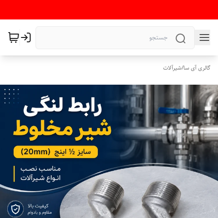
گالری آی سا
/
شیرآلات