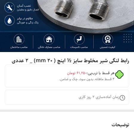
رابط لنگی شیر مخلوط سایز ½ اینچ ( 20 mm) _ 2 عددی
هر قسط با ترب‌پی:
۶۱٬۲۵۰
تومان
۴ قسط ماهانه. بدون سود، چک و ضامن.
زمان آماده‌سازی
2
روز کاری
توضیحات