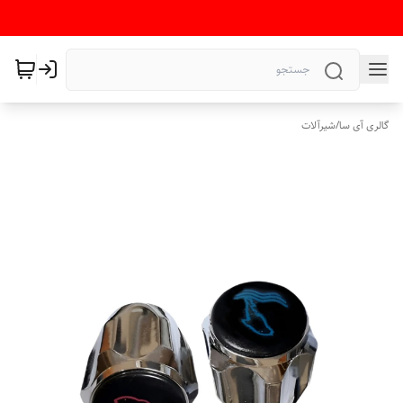
گالری آی سا
/
شیرآلات