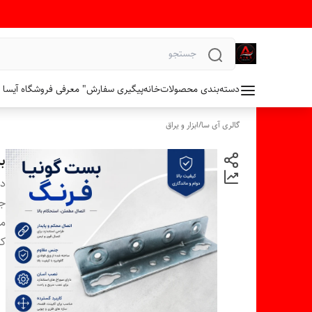
دسته‌بندی محصولات
خانه
پیگیری سفارش
" معرفی فروشگاه آیسا 
گالری آی سا
/
ابزار و یراق
بس
دس
ج
م
کا