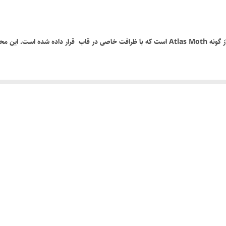
این قاب زیبا شامل یک پروانه تاکسیدرمی کلکسیونی کمیاب از گونه Atlas Moth است که با ظرافت خا