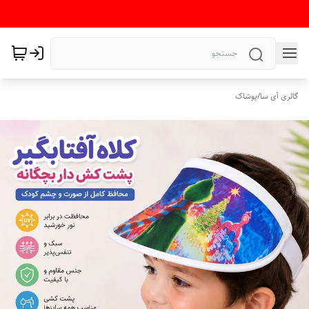
گالری آی سا
/
پوشاک