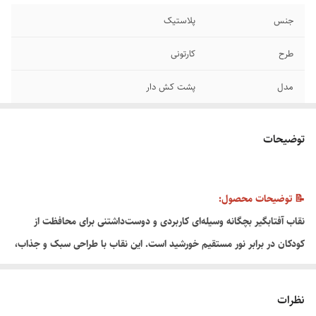
جنس
پلاستیک
طرح
کارتونی
مدل
پشت کش دار
توضیحات
📝 توضیحات محصول:
نقاب آفتابگیر بچگانه وسیله‌ای کاربردی و دوست‌داشتنی برای محافظت از
کودکان در برابر نور مستقیم خورشید است. این نقاب با طراحی سبک و جذاب،
به راحتی روی سر قرار می‌گیرد و مناسب استفاده در فضای باز و سفر می‌باشد.
🎁 ویژگی‌ها:
نظرات
✔ محافظت از صورت و چشم کودک در برابر اشعه آفتاب