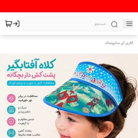
گالری آی سا
/
پوشاک