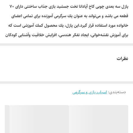
پازل سه بعدی چوبی کاخ آپادانا تخت جمشید بازی جذاب ساختنی دارای 70
قطعه می باشد و می‌تواند به عنوان يك سرگرمی آموزنده برای تمامی اعضای
خانواده مورد استفاده قرار گيرد.اين پازل، يك محصول كمك آموزشی است كه
برای آموزش نقشه‌خوانی، ايجاد تفكر هندسی، افزايش خلاقيت وآشنايی كودكان
و نوجوانان با بناهای تاريخی ايران و ویژگی های معماری آثار باستانی طراحی
شده است. تقویت هویت ملی، تقویت حس کنجکاوی، افزایش دقت و تمرکز و
نظرات
ارتقاى دانش و مهارت‌هاى عملى در کودکان و نوجوانان از مزایای ساخت این
پازل سه بعدی می باشد.
همه قطعات و مونتاژ نهايی این پازل، توسط كارشناسان، كنترل شده و
دسته‌بندی
:
اسباب بازی و سرگرمی
محصول هيچ مشكلی از لحاظ مونتاژ ندارد.شما می توانید با استفاده از نقشه
راهنما و یا تصاویر و انیمیشن ساخت در سایت، پازل را بسازید. همچنین می
توانید پس از کامل شدن پازل از آن به عنوان ماکت چوبی دکوری تزئینی در
منزل یا محل کار خود استفاده کنید.