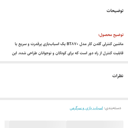
توضیحات
توضیح محصول:
ماشین کنترلی گلدن کار مدل BT870 یک اسباب‌بازی پرقدرت و سریع با
قابلیت کنترل از راه دور است که برای کودکان و نوجوانان طراحی شده. این
ماشین با طراحی آفرود و مقاومت بالا، مناسب برای استفاده در فضای باز و
مسابقات کوچک می‌باشد.
نظرات
ویژگی‌ها:
· کنترل: از راه دور با فرکانس 2.4GHz (برد تا 50 متر)
· منبع تغذیه: باتری لیتیومی قابل شارژ (برای ماشین) + باتری قلمی (برای
کنترل)
دسته‌بندی
:
اسباب بازی و سرگرمی
· قابلیت‌ها: حرکت به جلو، عقب، چپ و راست
· جنس بدنه: پلاستیک مقاوم در برابر ضربه