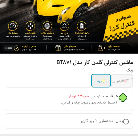
ماشین کنترلی گلدن کار مدل BT871
رنگ
قرمز
زرد
هر قسط با ترب‌پی:
۴۷۰٬۰۰۰
تومان
۴ قسط ماهانه. بدون سود، چک و ضامن.
زمان آماده‌سازی
2
روز کاری