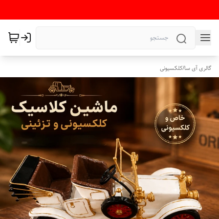
گالری آی سا
/
کلکسیونی