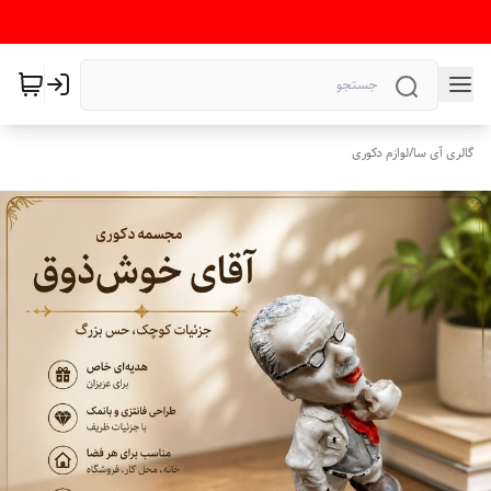
گالری آی سا
/
لوازم دکوری