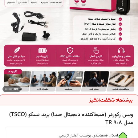
ویس رکوردر (ضبط‌کننده دیجیتال صدا) برند تسکو (TSCO)
مدل TR 908
امکان قسط‌بندی برحسب اعتبار ترب‌پی