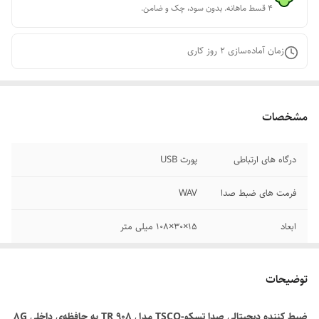
۴ قسط ماهانه. بدون سود، چک و ضامن.
زمان آماده‌سازی
2
روز کاری
مشخصات
درگاه های ارتباطی
پورت ‌USB
فرمت های ضبط صدا
WAV
ابعاد
۱۵×۳۰×۱۰۸ میلی متر
ظرفیت حافظه داخلی
۸ گیگابایت
توضیحات
جنس
پلاستیک ABS
ضبط کننده دیجیتالی صدا تسکو-TSCO مدل TR 908 به حافظه‌ی داخلی 8G