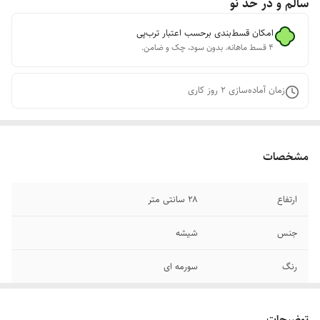
سالم و در حد نو
امکان قسط‌بندی برحسب اعتبار ترب‌پی
۴ قسط ماهانه. بدون سود، چک و ضامن.
زمان آماده‌سازی
2
روز کاری
مشخصات
ارتفاع
۲۸ سانتی متر
جنس
شیشه
رنگ
سورمه ای
طرح
شاه عباس
توضیحات