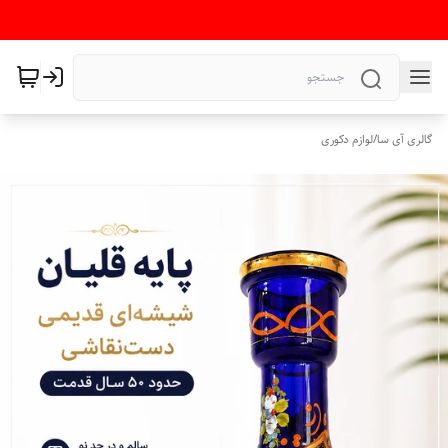
گالری آی سا
/
لوازم دکوری