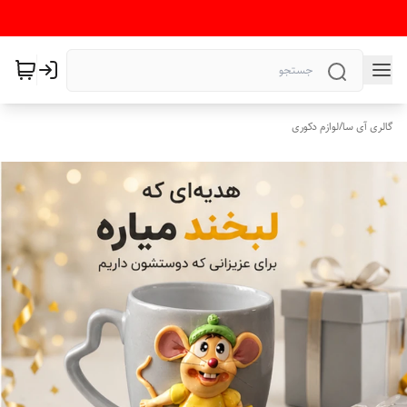
گالری آی سا
/
لوازم دکوری