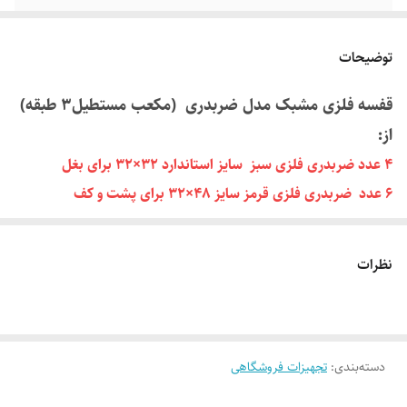
توضیحات
قفسه فلزی مشبک مدل ضربدری (مکعب مستطیل۳ طبقه)
از:
4 عدد ضربدری فلزی سبز سایز استاندارد 32×32 برای بغل
6 عدد ضربدری فلزی قرمز سایز 48×32 برای پشت و کف
2 عدد مشبک هلالی فلزی سبز سایز 32×32 برای قسمت بغل
طبقه اول
نظرات
14 عدد اتصال پلاستیکی قرمز درجه 1 ساخته شده است.
این قفسه مکعب مستطیلی برای مصارف گوناگون از جمله کتابخانه یا
دسته‌بندی
:
تجهیزات فروشگاهی
بایگانی زونکن، قفسه عروسک و وسایل دیگر در خانه یا فروشگاه و یا
اداره استفاده می شود. قفسه مشبک تشکیل شده از آهن (مفتولی) و