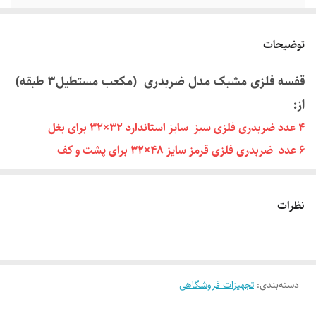
توضیحات
قفسه فلزی مشبک مدل ضربدری (مکعب مستطیل۳ طبقه)
از:
4 عدد ضربدری فلزی سبز سایز استاندارد 32×32 برای بغل
6 عدد ضربدری فلزی قرمز سایز 48×32 برای پشت و کف
2 عدد مشبک هلالی فلزی سبز سایز 32×32 برای قسمت بغل
طبقه اول
نظرات
14 عدد اتصال پلاستیکی قرمز درجه 1 ساخته شده است.
این قفسه مکعب مستطیلی برای مصارف گوناگون از جمله کتابخانه یا
دسته‌بندی
:
تجهیزات فروشگاهی
بایگانی زونکن، قفسه عروسک و وسایل دیگر در خانه یا فروشگاه و یا
اداره استفاده می شود. قفسه مشبک تشکیل شده از آهن (مفتولی) و