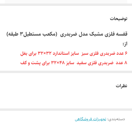
توضیحات
قفسه فلزی مشبک مدل ضربدری (مکعب مستطیل۳ طبقه)
از:
6 عدد ضربدری فلزی سبز سایز استاندارد 32×32 برای بغل
8 عدد ضربدری فلزی سفید سایز 48×32 برای پشت و کف
2 عدد مشبک هلالی فلزی زرد سایز 32×32 برای قسمت بغل
طبقه اول
نظرات
18 عدد اتصال پلاستیکی سفید،سبز، زرد درجه 1 ساخته شده است.
این قفسه مکعب مستطیلی برای مصارف گوناگون از جمله کتابخانه یا
دسته‌بندی
:
تجهیزات فروشگاهی
بایگانی زونکن، قفسه عروسک و وسایل دیگر در خانه یا فروشگاه و یا
اداره استفاده می شود. قفسه مشبک تشکیل شده از آهن (مفتولی) و