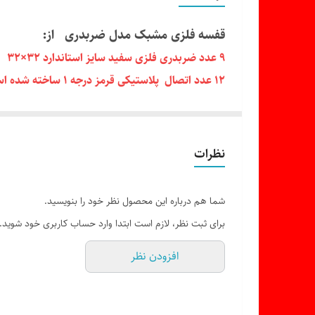
قفسه فلزی مشبک مدل ضربدری از:
9 عدد ضربدری فلزی سفید سایز استاندارد 32×32
12 عدد اتصال پلاستیکی قرمز درجه 1 ساخته شده است.
این قفسه مکعب مستطیلی برای مصارف گوناگون از جمله
تشکیل شده از آهن (مفتولی) و اتصالات پلاستیکی که 
نظرات
به همین دلیل کاربرد های زیادی در مصارف خانگی و در 
آشپزخانه به عنوان قفسه ظروف ، در حال پذیرایی به 
شما هم درباره این محصول نظر خود را بنویسید.
برای ثبت نظر، لازم است ابتدا وارد حساب کاربری خود شوید.
افزودن نظر