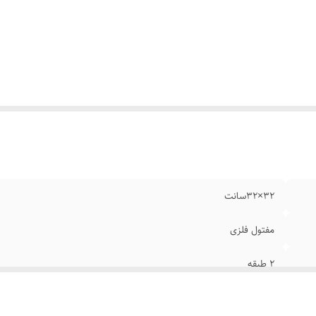
۳۲×۳۲سانت
مفتول فلزی
۲ طبقه