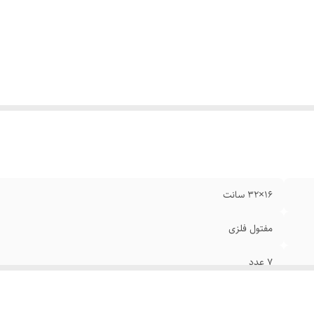
۱۶×۳۲ سانت
مفتول فلزی
۷ عدد
زرد